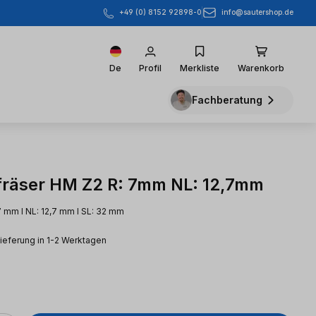
info@sautershop.de
+49 (0) 8152 92898-0
De
Profil
Merkliste
Warenkorb
Fachberatung
räser HM Z2 R: 7mm NL: 12,7mm
7 mm l NL: 12,7 mm l SL: 32 mm
Lieferung in 1-2 Werktagen
eis: