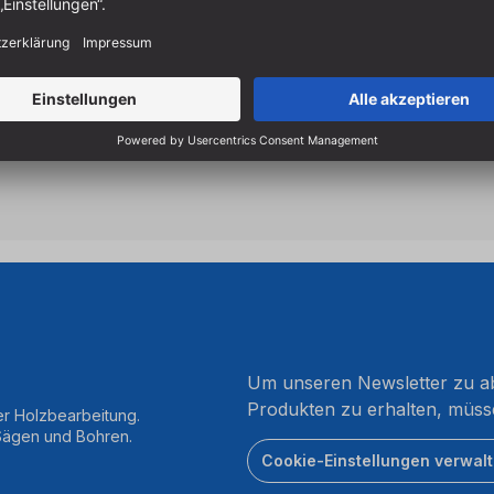
Perma-Shield
für höherer 
einfachere Reinigung
Made in Italy
Um unseren Newsletter zu ab
Produkten zu erhalten, müss
er Holzbearbeitung.
 Sägen und Bohren.
Cookie-Einstellungen verwal