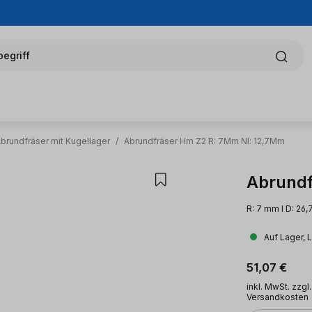
egriff
brundfräser mit Kugellager
/
Abrundfräser Hm Z2 R: 7Mm Nl: 12,7Mm
Abrundf
R: 7 mm l D: 26,
Auf Lager, 
Regulärer Pr
51,07 €
inkl. MwSt. zzgl.
Versandkosten