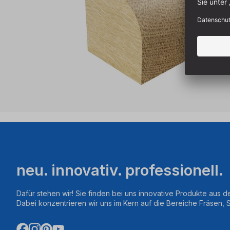
neu. innovativ. professionell.
Dafür stehen wir! Sie finden bei uns innovative Produkte aus d
Dabei konzentrieren wir uns im Kern auf die Bereiche Fräsen,