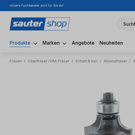
Unsere Fachberater sind für Sie da!
m Hauptinhalt springen
Zur Suche springen
Zur Hauptnavigation springen
Suchb
Produkte
Marken
Angebote
Neuheiten
Fräsen
/
Oberfräser / HM-Fräser
/
Schaft 8 mm
/
Abrundfräser
/
A
Bildergalerie überspringen