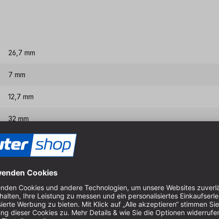
26,7 mm
7 mm
12,7 mm
32 mm
8 mm
Eigenschaften & Vort
Hartmetall (HM) aus freud e