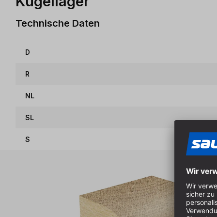
Kugellager
Technische Daten
D
R
NL
SL
S