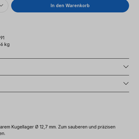
In den Warenkorb
91
6 kg
g
barem Kugellager Ø 12,7 mm. Zum sauberen und präzisen
en.