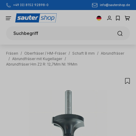
info@sautershop.de
+49 (0) 8152 92898-0
Zum Hauptinhalt springen
Suchbegriff
Fräsen
/
Oberfräser / HM-Fräser
/
Schaft 8 mm
/
Abrundfräser
/
Abrundfräser mit Kugellager
/
Abrundfräser Hm Z2 R: 12,7Mm Nl: 19Mm
Bildergalerie überspringen