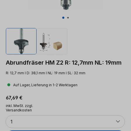
Abrundfräser HM Z2 R: 12,7mm NL: 19mm
R: 12,7 mm l D: 38,1 mm l NL: 19 mm l SL: 32 mm
Auf Lager, Lieferung in 1-2 Werktagen
Regulärer Preis:
67,69 €
inkl. MwSt. zzgl.
Versandkosten
Anzahl
1