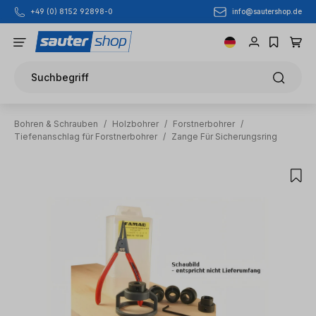
info@sautershop.de
+49 (0) 8152 92898-0
Zum Hauptinhalt springen
Suchbegriff
Bohren & Schrauben
/
Holzbohrer
/
Forstnerbohrer
/
Tiefenanschlag für Forstnerbohrer
/
Zange Für Sicherungsring
Bildergalerie überspringen