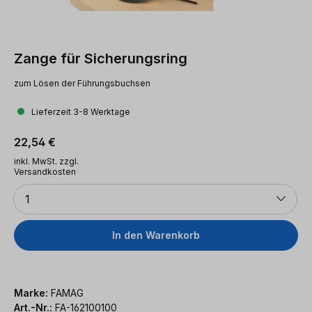
Zange für Sicherungsring
zum Lösen der Führungsbuchsen
Lieferzeit 3-8 Werktage
Regulärer Preis:
22,54 €
inkl. MwSt. zzgl.
Versandkosten
Anzahl
1
In den Warenkorb
Marke:
FAMAG
Art.-Nr.:
FA-162100100