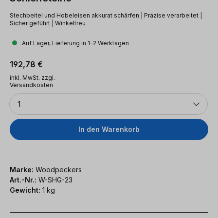
Stechbeitel und Hobeleisen akkurat schärfen | Präzise verarbeitet |
Sicher geführt | Winkeltreu
Auf Lager, Lieferung in 1-2 Werktagen
Regulärer Preis:
192,78 €
inkl. MwSt. zzgl.
Versandkosten
Anzahl
1
In den Warenkorb
Marke:
Woodpeckers
Art.-Nr.:
W-SHG-23
Gewicht:
1 kg