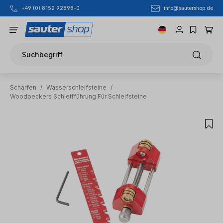
info@sautershop.de
+49 (0) 8152 92898-0
Zum Hauptinhalt springen
Suchbegriff
Schärfen
/
Wasserschleifsteine
/
Woodpeckers Schleifführung Für Schleifsteine
Bildergalerie überspringen