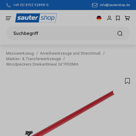
info@sautershop.de
+49 (0) 8152 92898-0
Zum Hauptinhalt springen
Suchbegriff
Messwerkzeug
/
Anreißwerkzeuge und Streichmaß
/
Markier- & Transferwerkzeuge
/
Woodpeckers Dreikantlineal 36"/900Mm
Bildergalerie überspringen