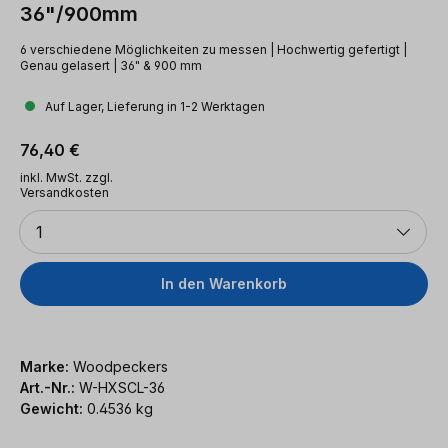
36"/900mm
6 verschiedene Möglichkeiten zu messen | Hochwertig gefertigt |
Genau gelasert | 36" & 900 mm
Auf Lager, Lieferung in 1-2 Werktagen
Regulärer Preis:
76,40 €
inkl. MwSt. zzgl.
Versandkosten
Anzahl
1
In den Warenkorb
Marke:
Woodpeckers
Art.-Nr.:
W-HXSCL-36
Gewicht:
0.4536 kg