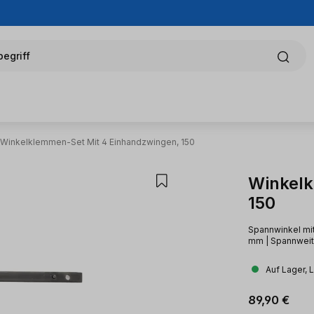
egriff
Winkelklemmen-Set Mit 4 Einhandzwingen, 150
Winkelk
150
Spannwinkel mit
mm | Spannweit
Auf Lager, 
Regulärer Pr
89,90 €