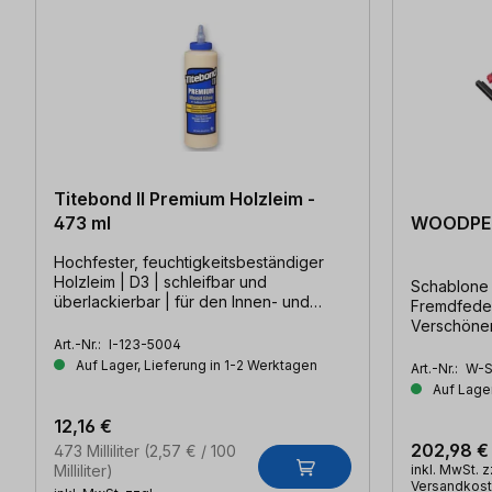
Titebond II Premium Holzleim -
473 ml
WOODPEC
Hochfester, feuchtigkeitsbeständiger
Holzleim | D3 | schleifbar und
Schablone
überlackierbar | für den Innen- und
Fremdfeder
Außenbereich
Verschönert
Art.-Nr.:
I-123-5004
Projekte
Auf Lager, Lieferung in 1-2 Werktagen
Art.-Nr.:
W-S
Auf Lager
12,16 €
202,98 €
473 Milliliter
(2,57 € / 100
Milliliter)
inkl. MwSt. z
Versandkos