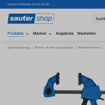
Unsere Fachberater sind für Sie da!
m Hauptinhalt springen
Zur Suche springen
Zur Hauptnavigation springen
Suchb
Produkte
Marken
Angebote
Neuheiten
Spannwerkzeug
/
Winkel- & Gehrungsspanner
/
Winkelklemmen
/
Bildergalerie überspringen