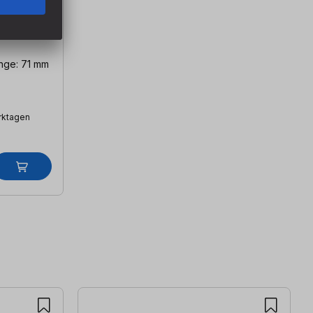
4
nge: 71 mm
erktagen