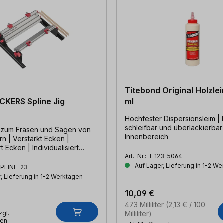
Titebond Original Holzle
KERS Spline Jig
ml
Hochfester Dispersionsleim | D2 |
schleifbar und überlackierbar 
 zum Fräsen und Sägen von
Innenbereich
n | Verstärkt Ecken |
 Ecken | Individualisiert
Art.-Nr.:
I-123-5064
Auf Lager, Lieferung in 1-2 W
PLINE-23
, Lieferung in 1-2 Werktagen
10,09 €
473 Milliliter
(2,13 € / 100
zgl.
Milliliter)
ten