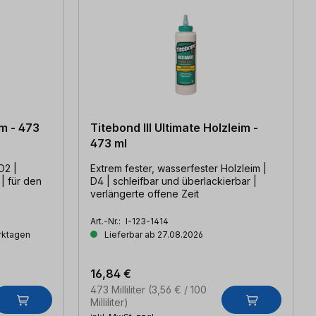
im - 473
Titebond III Ultimate Holzleim -
473 ml
Extrem fester, wasserfester Holzleim |
| für den
D4 | schleifbar und überlackierbar |
verlängerte offene Zeit
Art.-Nr.:
I-123-1414
erktagen
Lieferbar ab 27.08.2026
16,84 €
473 Milliliter
(3,56 € / 100
Milliliter)