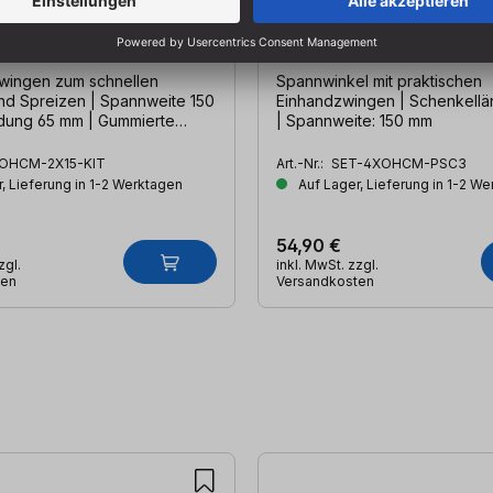
inhandzwingen MIDI, 150
Winkelklemmen-Set mit 
Einhandzwingen, 71
wingen zum schnellen
Spannwinkel mit praktischen
d Spreizen | Spannweite 150
Einhandzwingen | Schenkellä
dung 65 mm | Gummierte
| Spannweite: 150 mm
OHCM-2X15-KIT
Art.-Nr.:
SET-4XOHCM-PSC3
, Lieferung in 1-2 Werktagen
Auf Lager, Lieferung in 1-2 W
54,90 €
zgl.
inkl. MwSt. zzgl.
ten
Versandkosten