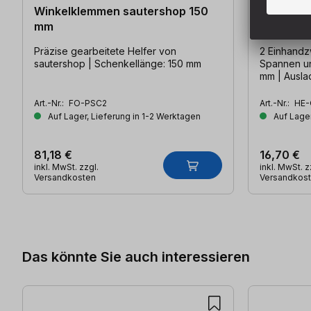
Winkelklemmen sautershop 150
sauter E
mm
mm
Präzise gearbeitete Helfer von
2 Einhandz
sautershop | Schenkellänge: 150 mm
Spannen un
mm | Ausla
Auflagen
Art.-Nr.:
FO-PSC2
Art.-Nr.:
HE-
Auf Lager, Lieferung in 1-2 Werktagen
Auf Lager
81,18 €
16,70 €
inkl. MwSt. zzgl.
inkl. MwSt. z
Versandkosten
Versandkos
Produktgalerie überspringen
Das könnte Sie auch interessieren