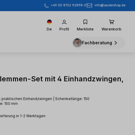
info@sautershop.de
+49 (0) 8152 92898-0
De
Profil
Merkliste
Warenkorb
Fachberatung
lemmen-Set mit 4 Einhandzwingen,
 praktischen Einhandzwingen | Schenkellänge: 150
e: 150 mm
Lieferung in 1-2 Werktagen
eis: