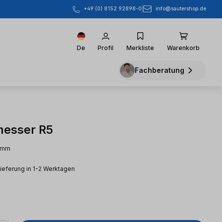
info@sautershop.de
+49 (0) 8152 92898-0
De
Profil
Merkliste
Warenkorb
Fachberatung
esser R5
5 mm
Lieferung in 1-2 Werktagen
eis: