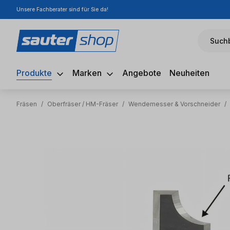
Unsere Fachberater sind für Sie da!
m Hauptinhalt springen
Zur Suche springen
Zur Hauptnavigation springen
Suchb
Produkte
Marken
Angebote
Neuheiten
Fräsen
/
Oberfräser / HM-Fräser
/
Wendemesser & Vorschneider
/
Bildergalerie überspringen