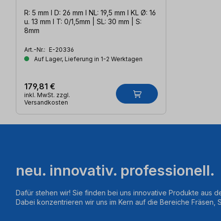
R: 5 mm l D: 26 mm l NL: 19,5 mm l KL Ø: 16
u. 13 mm l T: 0/1,5mm | SL: 30 mm | S:
8mm
Art.-Nr.:
E-20336
Auf Lager, Lieferung in 1-2 Werktagen
179,81 €
inkl. MwSt. zzgl.
Versandkosten
neu. innovativ. professionell.
Dafür stehen wir! Sie finden bei uns innovative Produkte aus d
Dabei konzentrieren wir uns im Kern auf die Bereiche Fräsen,