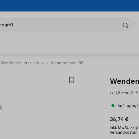
egriff
Wendemesser universal
/
Wendemesser R5
Wendem
L: 19,5 mm | R: 
Auf Lager, 
Regulärer Pr
36,74 €
inkl. MwSt. zzgl.
Versandkosten