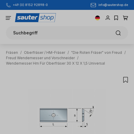
info@sautershop.de
+49 (0) 8152 92898-0
Zum Hauptinhalt springen
Suchbegriff
Fräsen
/
Oberfräser / HM-Fräser
/
"Die Roten Fräser" von Freud
/
Freud Wendemesser und Vorschneider
/
Wendemesser Hm Für Oberfräser 30 X 12 X 1,5 Universal
Bildergalerie überspringen