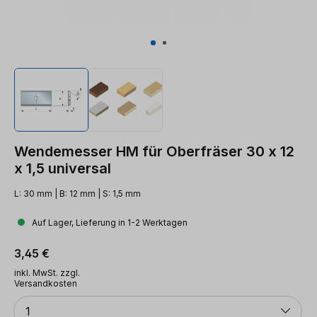
Wendemesser HM für Oberfräser 30 x 12
x 1,5 universal
L: 30 mm | B: 12 mm | S: 1,5 mm
Auf Lager, Lieferung in 1-2 Werktagen
Regulärer Preis:
3,45 €
inkl. MwSt. zzgl.
Versandkosten
Anzahl
1