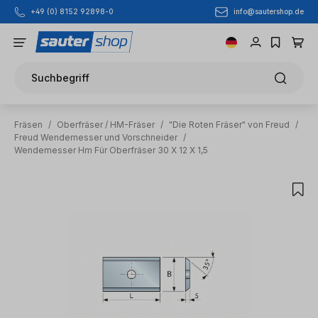
info@sautershop.de
+49 (0) 8152 92898-0
Zum Hauptinhalt springen
Suchbegriff
Fräsen
/
Oberfräser / HM-Fräser
/
"Die Roten Fräser" von Freud
/
Freud Wendemesser und Vorschneider
/
Wendemesser Hm Für Oberfräser 30 X 12 X 1,5
Bildergalerie überspringen