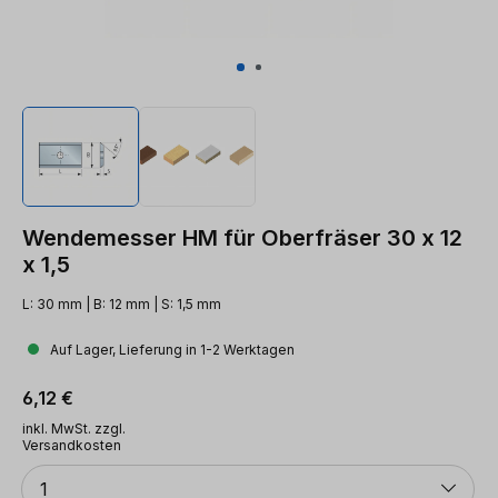
Wendemesser HM für Oberfräser 30 x 12
x 1,5
L: 30 mm | B: 12 mm | S: 1,5 mm
Auf Lager, Lieferung in 1-2 Werktagen
Regulärer Preis:
6,12 €
inkl. MwSt. zzgl.
Versandkosten
Anzahl
1