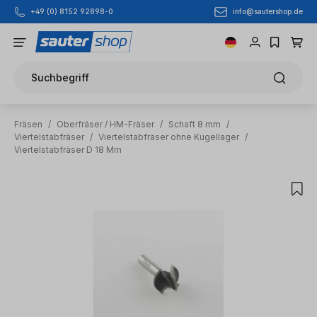
info@sautershop.de
+49 (0) 8152 92898-0
Zum Hauptinhalt springen
Suchbegriff
Fräsen
/
Oberfräser / HM-Fräser
/
Schaft 8 mm
/
Viertelstabfräser
/
Viertelstabfräser ohne Kugellager
/
Viertelstabfräser D 18 Mm
Bildergalerie überspringen