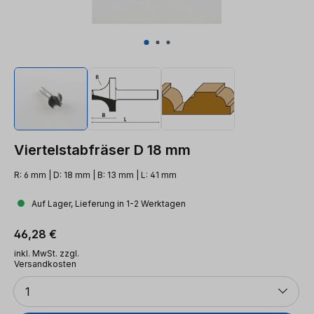
Viertelstabfräser D 18 mm
R: 6 mm | D: 18 mm | B: 13 mm | L: 41 mm
Auf Lager, Lieferung in 1-2 Werktagen
Regulärer Preis:
46,28 €
inkl. MwSt. zzgl.
Versandkosten
Anzahl
1