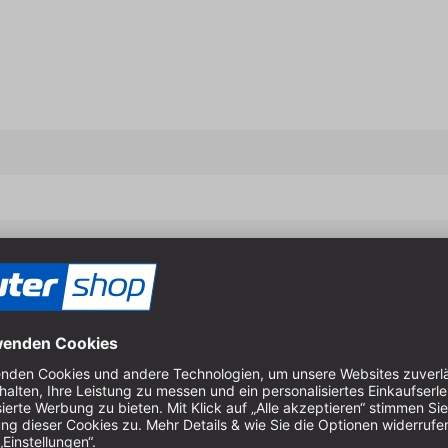
Eigenschaften & Vort
für schnelles, exaktes Ausr
Sinnvolle Ergänzung zur B