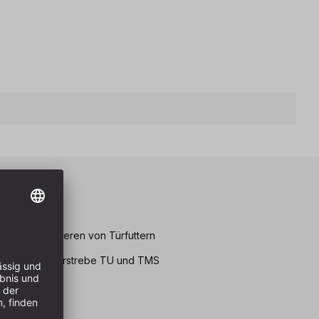
eile
ichten und Fixieren von Türfuttern
ESSEY Türfutterstrebe TU und TMS