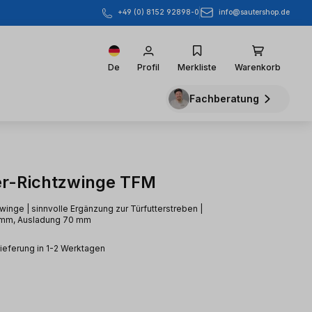
info@sautershop.de
+49 (0) 8152 92898-0
De
Profil
Merkliste
Warenkorb
Fachberatung
er-Richtzwinge TFM
winge | sinnvolle Ergänzung zur Türfutterstreben |
 mm, Ausladung 70 mm
Lieferung in 1-2 Werktagen
eis: