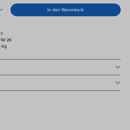
In den Warenkorb
EY
FM-2K
 kg
g