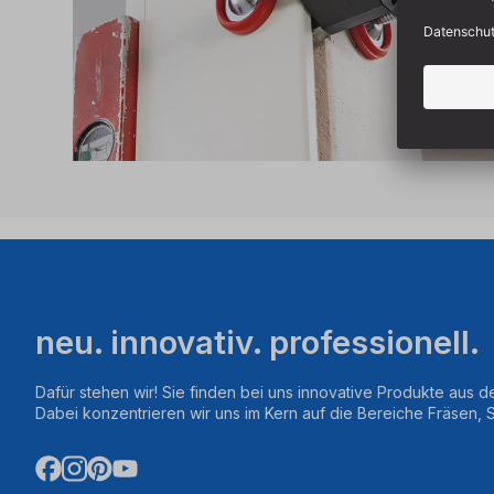
neu. innovativ. professionell.
Dafür stehen wir! Sie finden bei uns innovative Produkte aus d
Dabei konzentrieren wir uns im Kern auf die Bereiche Fräsen,