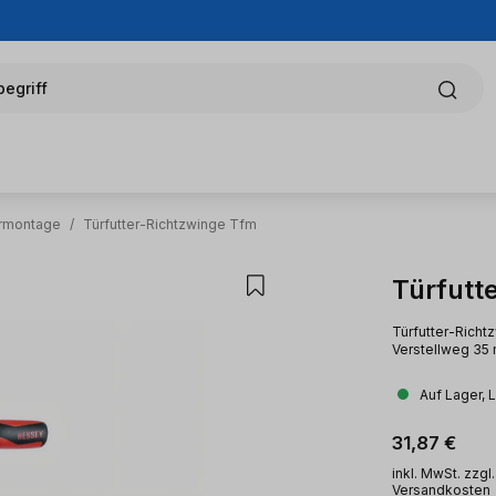
egriff
ermontage
/
Türfutter-Richtzwinge Tfm
Türfutt
Türfutter-Richtz
Verstellweg 35
Auf Lager, 
Regulärer Pr
31,87 €
inkl. MwSt. zzgl.
Versandkosten