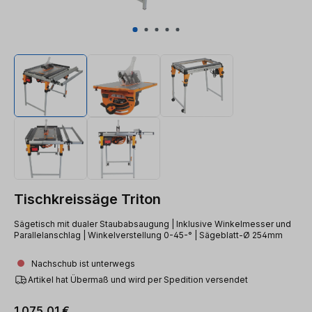
Tischkreissäge Triton
Sägetisch mit dualer Staubabsaugung | Inklusive Winkelmesser und
Parallelanschlag | Winkelverstellung 0-45-° | Sägeblatt-Ø 254mm
Nachschub ist unterwegs
Artikel hat Übermaß und wird per Spedition versendet
Regulärer Preis:
1.075,01 €