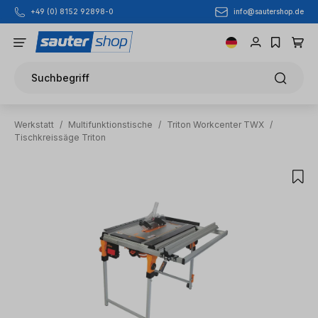
info@sautershop.de
+49 (0) 8152 92898-0
Zum Hauptinhalt springen
Suchbegriff
Werkstatt
/
Multifunktionstische
/
Triton Workcenter TWX
/
Tischkreissäge Triton
Bildergalerie überspringen