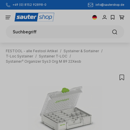
info@sautershop.de
+49 (0) 8152 92898-0
Zum Hauptinhalt springen
Suchbegriff
FESTOOL - alle Festool Artikel
/
Systainer & Sortainer
/
T-Loc Systainer
/
Systainer T-LOC
/
Systainer³ Organizer Sys3 Org M 89 22Xesb
Bildergalerie überspringen