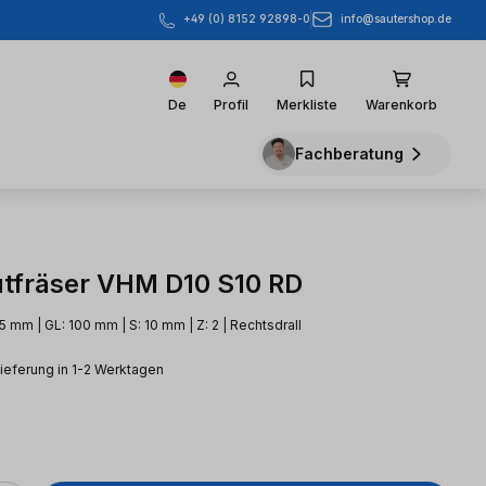
info@sautershop.de
+49 (0) 8152 92898-0
De
Profil
Merkliste
Warenkorb
Fachberatung
utfräser VHM D10 S10 RD
5 mm | GL: 100 mm | S: 10 mm | Z: 2 | Rechtsdrall
Lieferung in 1-2 Werktagen
eis: