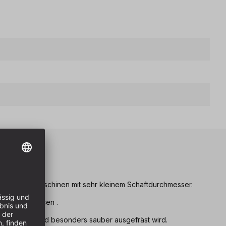
eile
n für CNC Maschinen mit sehr kleinem Schaftdurchmesser.
. Schriftenfräsen .
ss der Nutgrund besonders sauber ausgefräst wird.