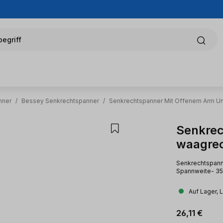
egriff
nner
/
Bessey Senkrechtspanner
/
Senkrechtspanner Mit Offenem Arm Un
Senkrec
waagrec
Senkrechtspanne
Spannweite- 35
Auf Lager, 
Regulärer Pr
26,11 €