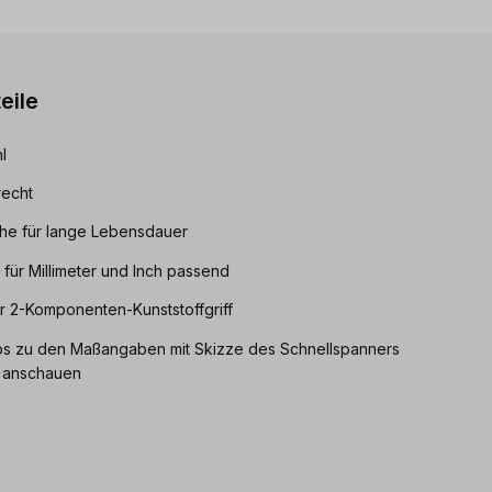
eile
l
recht
eche für lange Lebensdauer
für Millimeter und Inch passend
r 2-Komponenten-Kunststoffgriff
Infos zu den Maßangaben mit Skizze des Schnellspanners
d anschauen