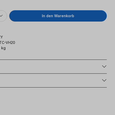
In den Warenkorb
EY
TC-VH20
 kg
g