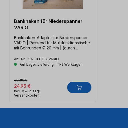
Bankhaken für Niederspanner
VARIO
Bankhaken-Adapter für Niederspanner
VARIO | Passend für Multifunktionstische
mit Bohrungen Ø 20 mm | (durch
austauschbarem Bolzen auch für Ø 19
mm, Ø 25,4 mm & Ø 30 mm) |
Art.-Nr.:
SA-CLDOG-VARIO
Auf Lager, Lieferung in 1-2 Werktagen
40,03 €
24,95 €
inkl. MwSt. zzgl.
Versandkosten