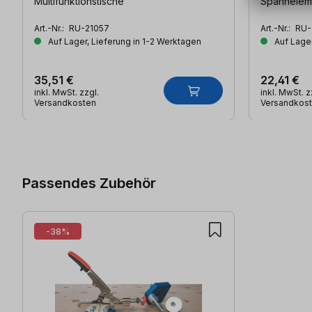
Multifunktionstische
Spannelem
Art.-Nr.:
RU-21057
Art.-Nr.:
RU-
Auf Lager, Lieferung in 1-2 Werktagen
Auf Lager
35,51 €
22,41 €
inkl. MwSt. zzgl.
inkl. MwSt. z
Versandkosten
Versandkos
Produktgalerie überspringen
Passendes Zubehör
-38%