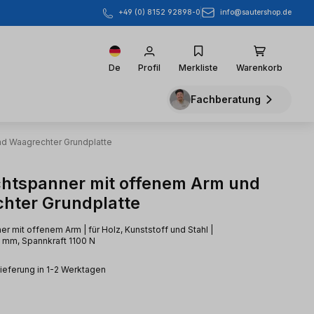
info@sautershop.de
+49 (0) 8152 92898-0
De
Profil
Merkliste
Warenkorb
Fachberatung
d Waagrechter Grundplatte
htspanner mit offenem Arm und
hter Grundplatte
r mit offenem Arm | für Holz, Kunststoff und Stahl |
 mm, Spannkraft 1100 N
Lieferung in 1-2 Werktagen
eis: