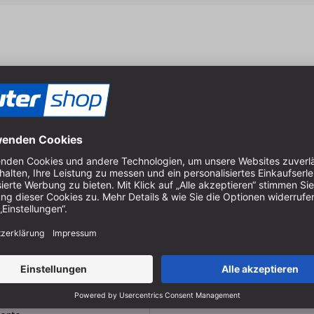
lock
ck von RUWI | Adapterblock
ur Erweiterung der