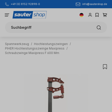
info@sautershop.de
+49 (0) 8152 92898-0
Zum Hauptinhalt springen
Suchbegriff
Spannwerkzeug
/
Hochleistungszwingen
/
PIHER Hochleistungsszwinge Maxipress
/
Schraubzwinge Maxipress F 600 Mm
Bildergalerie überspringen