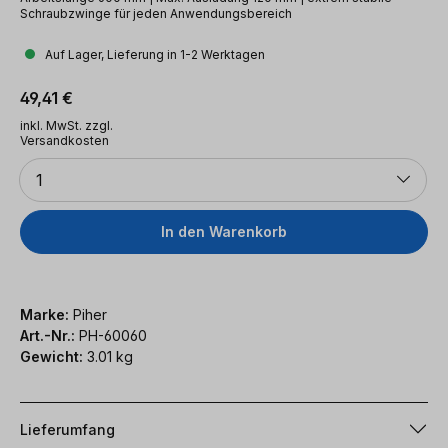
Schraubzwinge für jeden Anwendungsbereich
Auf Lager, Lieferung in 1-2 Werktagen
Regulärer Preis:
49,41 €
inkl. MwSt. zzgl.
Versandkosten
Anzahl
1
In den Warenkorb
Marke:
Piher
Art.-Nr.:
PH-60060
Gewicht:
3.01 kg
Lieferumfang