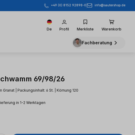
info@sautershop.de
+49 (0) 8152 92898-0
De
Profil
Merkliste
Warenkorb
Fachberatung
fschwamm 69/98/26
Granat | Packungsinhalt: 6 St. | Körnung 120
Lieferung in 1-2 Werktagen
eis: