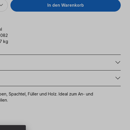
In den Warenkorb
l
1082
7 kg
g
en, Spachtel, Füller und Holz. Ideal zum An- und
ilen.