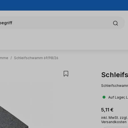
egriff
ämme
/
Schleifschwamm 69/98/26
Schlei
Schleifschwamm 
Auf Lager, 
Regulärer Pr
5,11 €
inkl. MwSt. zzgl.
Versandkosten