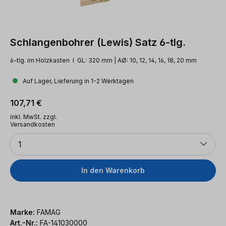
Schlangenbohrer (Lewis) Satz 6-tlg.
6-tlg. im Holzkasten l GL: 320 mm | AØ: 10, 12, 14, 16, 18, 20 mm
Auf Lager, Lieferung in 1-2 Werktagen
Regulärer Preis:
107,71 €
inkl. MwSt. zzgl.
Versandkosten
Anzahl
1
In den Warenkorb
Marke:
FAMAG
Art.-Nr.:
FA-141030000