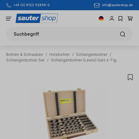
info@sautershop.de
+49 (0) 8152 92898-0
Zum Hauptinhalt springen
Suchbegriff
Bohren & Schrauben
/
Holzbohrer
/
Schlangenbohrer
/
Schlangenbohrer Set
/
Schlangenbohrer (Lewis) Satz 6-Tlg.
Bildergalerie überspringen