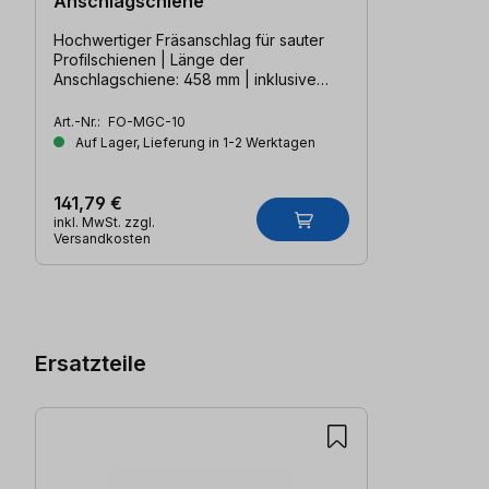
Anschlagschiene
Hochwertiger Fräsanschlag für sauter
Profilschienen | Länge der
Anschlagschiene: 458 mm | inklusive
Längenanschlag
Art.-Nr.:
FO-MGC-10
Auf Lager, Lieferung in 1-2 Werktagen
141,79 €
inkl. MwSt. zzgl.
Versandkosten
Produktgalerie überspringen
Ersatzteile