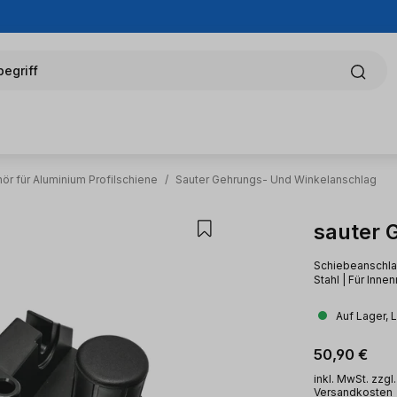
egriff
ör für Aluminium Profilschiene
/
Sauter Gehrungs- Und Winkelanschlag
sauter 
Schiebeanschlag
Stahl | Für Inne
Auf Lager, 
Regulärer Pr
50,90 €
inkl. MwSt. zzgl.
Versandkosten