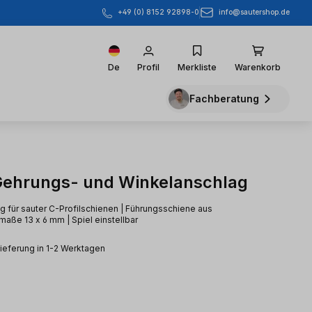
info@sautershop.de
+49 (0) 8152 92898-0
De
Profil
Merkliste
Warenkorb
Fachberatung
Gehrungs- und Winkelanschlag
 für sauter C-Profilschienen | Führungsschiene aus
nmaße 13 x 6 mm | Spiel einstellbar
Lieferung in 1-2 Werktagen
eis: