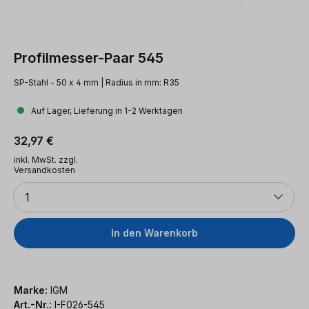
Profilmesser-Paar 545
SP-Stahl - 50 x 4 mm | Radius in mm: R35
Auf Lager, Lieferung in 1-2 Werktagen
Regulärer Preis:
32,97 €
inkl. MwSt. zzgl.
Versandkosten
Anzahl
1
In den Warenkorb
Marke:
IGM
Art.-Nr.:
I-F026-545