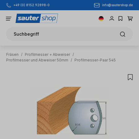
info@sautershop.de
+49 (0) 8152 92898-0
Zum Hauptinhalt springen
Suchbegriff
Fräsen
/
Profilmesser + Abweiser
/
Profilmesser und Abweiser 50mm
/
Profilmesser-Paar 545
Bildergalerie überspringen