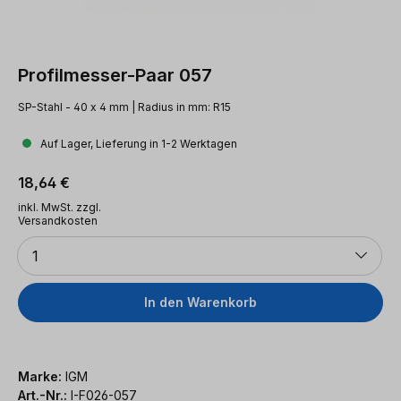
Profilmesser-Paar 057
SP-Stahl - 40 x 4 mm | Radius in mm: R15
Auf Lager, Lieferung in 1-2 Werktagen
Regulärer Preis:
18,64 €
inkl. MwSt. zzgl.
Versandkosten
Anzahl
1
In den Warenkorb
Marke:
IGM
Art.-Nr.:
I-F026-057