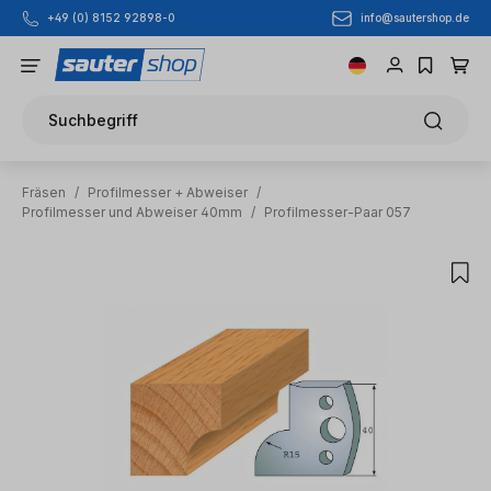
info@sautershop.de
+49 (0) 8152 92898-0
Zum Hauptinhalt springen
Suchbegriff
Fräsen
/
Profilmesser + Abweiser
/
Profilmesser und Abweiser 40mm
/
Profilmesser-Paar 057
Bildergalerie überspringen