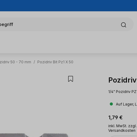
egriff
zidriv 50 - 70 mm
/
Pozidriv Bit Pz1 X 50
Pozidriv
1/4" Pozidriv PZ
Auf Lager, 
Regulärer Pr
1,79 €
inkl. MwSt. zzgl.
Versandkosten