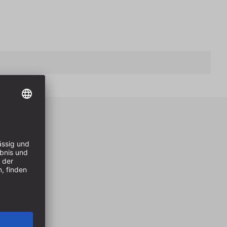
eile
ahlgrau