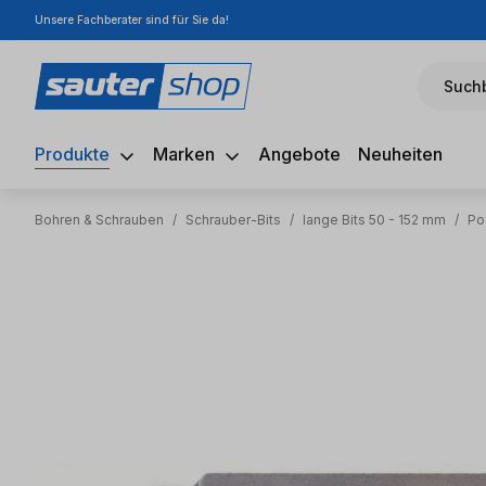
Unsere Fachberater sind für Sie da!
m Hauptinhalt springen
Zur Suche springen
Zur Hauptnavigation springen
Suchb
Produkte
Marken
Angebote
Neuheiten
Bohren & Schrauben
/
Schrauber-Bits
/
lange Bits 50 - 152 mm
/
Po
Bildergalerie überspringen