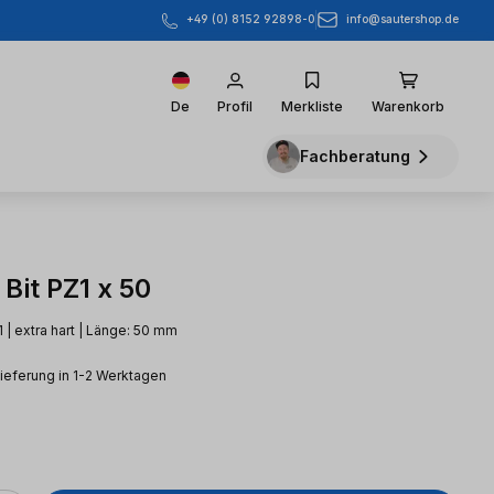
info@sautershop.de
+49 (0) 8152 92898-0
De
Profil
Merkliste
Warenkorb
Fachberatung
 Bit PZ1 x 50
1 | extra hart | Länge: 50 mm
Lieferung in 1-2 Werktagen
eis: