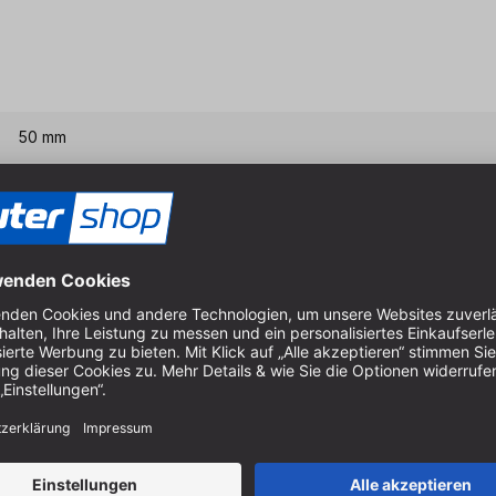
50 mm
Eigenschaften & Vort
extra harte Ausführung - st
flexibel, bricht nicht
für Industrie & Handwerk