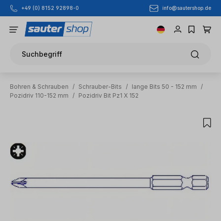
info@sautershop.de
+49 (0) 8152 92898-0
Zum Hauptinhalt springen
Suchbegriff
Bohren & Schrauben
/
Schrauber-Bits
/
lange Bits 50 - 152 mm
/
Pozidriv 110-152 mm
/
Pozidriv Bit Pz1 X 152
Bildergalerie überspringen