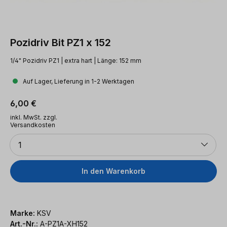
Pozidriv Bit PZ1 x 152
1/4" Pozidriv PZ1 | extra hart | Länge: 152 mm
Auf Lager, Lieferung in 1-2 Werktagen
Regulärer Preis:
6,00 €
inkl. MwSt. zzgl.
Versandkosten
Anzahl
1
In den Warenkorb
Marke:
KSV
Art.-Nr.:
A-PZ1A-XH152