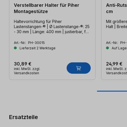
Verstellbarer Halter für Piher
Anti-Ruts
Montagestütze
cm
Haltevorrichtung für Piher
Mit größer
Lastenstangen-® | Ø Lastenstange-®: 25
Halt | Bre
- 30 mm | Länge: 400 mm | justierbar, für
verschiedene Anwendungen
Art.-Nr.:
PH-30015
Art.-Nr.:
PH-
Lieferzeit 2 Werktage
Auf Lager
30,89 €
24,99 €
inkl. MwSt. zzgl.
inkl. MwSt. z
Versandkosten
Versandkos
Produktgalerie überspringen
Ersatzteile