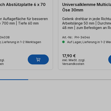
ch Abstützplatte 6 x 70
Universalklemme Multicl
Öse 30mm
er Auflagefläche für besseren
Gelenk drehbar in jede Richtu
ite 700 mm | Tiefe 60 mm
Arbeitslänge 50 mm | Durchme
48 mm | zum Befestigen an R
glatten Oberflächen
34038
Art.-Nr.:
PH-34046
, Lieferung in 1-2 Werktagen
Auf Lager, Lieferung in 1-2 W
17,90 €
zgl.
inkl. MwSt. zzgl.
ten
Versandkosten