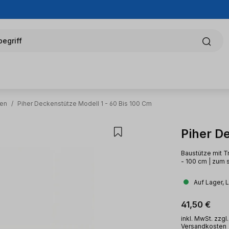
egriff
zen
/
Piher Deckenstütze Modell 1 - 60 Bis 100 Cm
Piher D
Baustütze mit Tr
- 100 cm | zum 
Auf Lager, 
Regulärer Pr
41,50 €
inkl. MwSt. zzgl.
Versandkosten