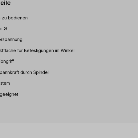
eile
h zu bedienen
mm Ø
orspannung
ktfläche für Befestigungen im Winkel
longriff
Spannkraft durch Spindel
ystem
 geeignet