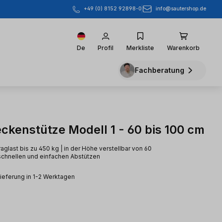
info@sautershop.de
+49 (0) 8152 92898-0
De
Profil
Merkliste
Warenkorb
Fachberatung
eckenstütze Modell 1 - 60 bis 100 cm
aglast bis zu 450 kg | in der Höhe verstellbar von 60
schnellen und einfachen Abstützen
Lieferung in 1-2 Werktagen
eis: