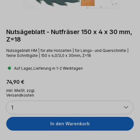
Nutsägeblatt - Nutfräser 150 x 4 x 30 mm,
Z=18
Nutsägeblatt HM | für alle Holzarten | für Längs- und Querschnitte |
feine Schnittgüte | 150 x 4,0/3,0 x 30mm, Z=18
Auf Lager, Lieferung in 1-2 Werktagen
Regulärer Preis:
74,90 €
inkl. MwSt. zzgl.
Versandkosten
Anzahl
1
In den Warenkorb