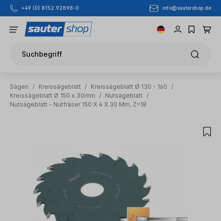
info@sautershop.de
+49 (0) 8152 92898-0
Zum Hauptinhalt springen
Suchbegriff
Sägen
/
Kreissägeblatt
/
Kreissägeblatt Ø 130 - 160
/
Kreissägeblatt Ø 150 x 30mm
/
Nutsägeblatt
/
Nutsägeblatt - Nutfräser 150 X 4 X 30 Mm, Z=18
Bildergalerie überspringen