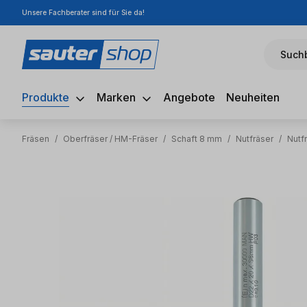
Unsere Fachberater sind für Sie da!
m Hauptinhalt springen
Zur Suche springen
Zur Hauptnavigation springen
Suchb
Produkte
Marken
Angebote
Neuheiten
Fräsen
/
Oberfräser / HM-Fräser
/
Schaft 8 mm
/
Nutfräser
/
Nutf
Bildergalerie überspringen