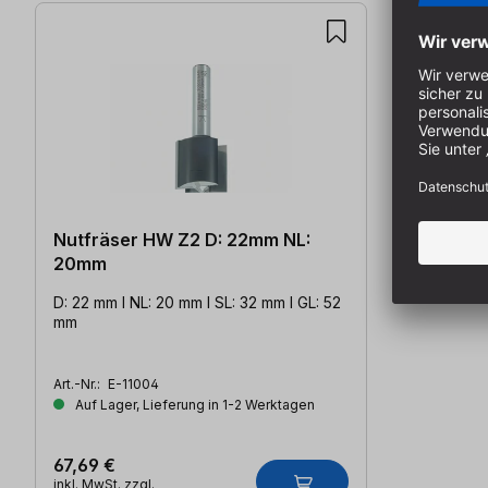
Nutfräser HW Z2 D: 22mm NL:
20mm
D: 22 mm l NL: 20 mm l SL: 32 mm l GL: 52
mm
Art.-Nr.:
E-11004
Auf Lager, Lieferung in 1-2 Werktagen
67,69 €
inkl. MwSt. zzgl.