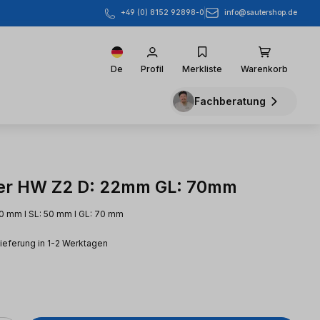
info@sautershop.de
+49 (0) 8152 92898-0
De
Profil
Merkliste
Warenkorb
Fachberatung
er HW Z2 D: 22mm GL: 70mm
20 mm l SL: 50 mm l GL: 70 mm
Lieferung in 1-2 Werktagen
eis: