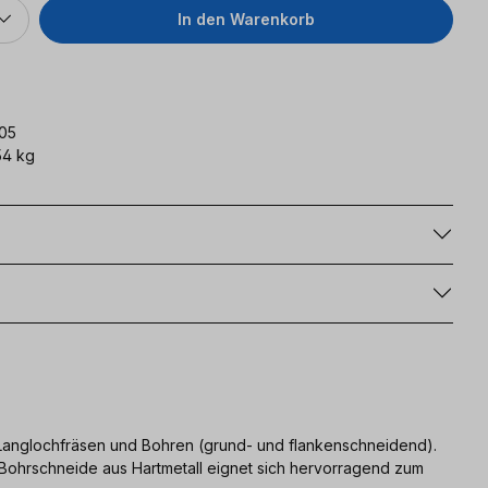
In den Warenkorb
005
54 kg
g
 Langlochfräsen und Bohren (grund- und flankenschneidend).
ie Bohrschneide aus Hartmetall eignet sich hervorragend zum