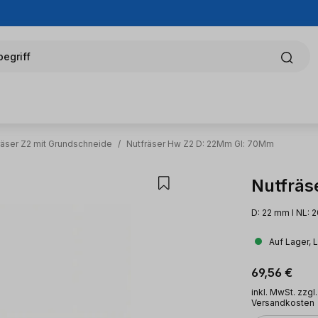
egriff
räser Z2 mit Grundschneide
/
Nutfräser Hw Z2 D: 22Mm Gl: 70Mm
Nutfräs
D: 22 mm l NL: 
Auf Lager, 
Regulärer Pr
69,56 €
inkl. MwSt. zzgl.
Versandkosten