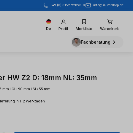
info@sautershop.de
+49 (0) 8152 92898-0
De
Profil
Merkliste
Warenkorb
Fachberatung
er HW Z2 D: 18mm NL: 35mm
35 mm l GL: 90 mm l SL: 55 mm
Lieferung in 1-2 Werktagen
eis: