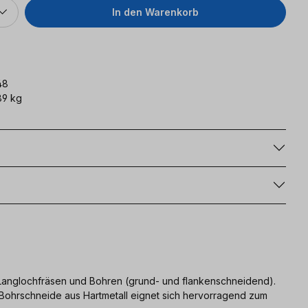
In den Warenkorb
48
89 kg
g
 Langlochfräsen und Bohren (grund- und flankenschneidend).
ie Bohrschneide aus Hartmetall eignet sich hervorragend zum