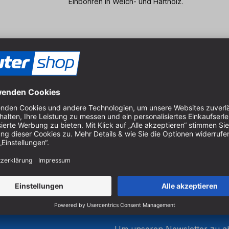
Einbohren in Weich- und Hartholz.
18 mm
35 mm
90 mm
55 mm
12 mm
Um unseren Newsletter zu ab