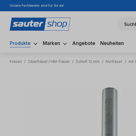
Unsere Fachberater sind für Sie da!
m Hauptinhalt springen
Zur Suche springen
Zur Hauptnavigation springen
Suchb
Produkte
Marken
Angebote
Neuheiten
Fräsen
/
Oberfräser / HM-Fräser
/
Schaft 12 mm
/
Nutfräser
/
mit
Bildergalerie überspringen