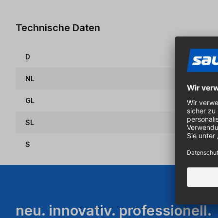
Technische Daten
D
NL
GL
SL
S
neu. innovativ. professionell.