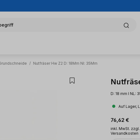
egriff
 Grundschneide
/
Nutfräser Hw Z2 D: 18Mm Nl: 35Mm
Nutfräs
D: 18 mm l NL: 
Auf Lager, 
Regulärer Pr
76,62 €
inkl. MwSt. zzgl.
Versandkosten