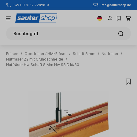
info@sautershop.de
+49 (0) 8152 92898-0
Zum Hauptinhalt springen
Suchbegriff
Fräsen
/
Oberfräser / HM-Fräser
/
Schaft 8 mm
/
Nutfräser
/
Nutfräser Z2 mit Grundschneide
/
Nutfräser Hw Schaft 8 Mm Hw S8 D16/30
Bildergalerie überspringen