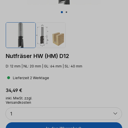
Nutfräser HW (HM) D12
D: 12 mm | NL: 20 mm | GL: 64 mm | SL: 40 mm
Lieferzeit 2 Werktage
Regulärer Preis:
34,49 €
inkl. MwSt. zzgl.
Versandkosten
Anzahl
1