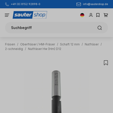
info@sautershop.de
+49 (0) 8152 92898-0
Zum Hauptinhalt springen
Suchbegriff
Fräsen
/
Oberfräser / HM-Fräser
/
Schaft 12 mm
/
Nutfräser
/
2-schneidig
/
Nutfräser Hw (Hm) D12
Bildergalerie überspringen