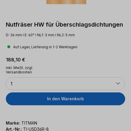
Nutfräser HW für Überschlagsdichtungen
D: 36 mm l E: 60° l NL1: 3 mm l NL2: 5 mm
Auf Lager, Lieferung in 1-2 Werktagen
Regulärer Preis:
188,10 €
inkl. MwSt. zzgl.
Versandkosten
Anzahl
1
In den Warenkorb
Marke:
TITMAN
Art.-Nr.:
TI-USD36R-8