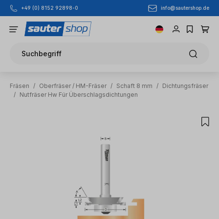
info@sautershop.de
+49 (0) 8152 92898-0
Zum Hauptinhalt springen
Suchbegriff
Fräsen
/
Oberfräser / HM-Fräser
/
Schaft 8 mm
/
Dichtungsfräser
/
Nutfräser Hw Für Überschlagsdichtungen
Bildergalerie überspringen