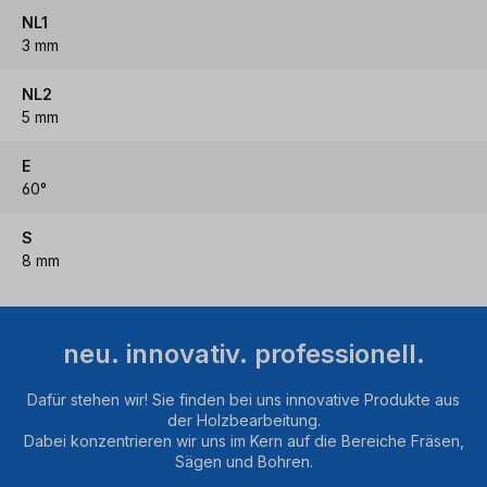
NL1
3 mm
NL2
5 mm
E
60°
S
8 mm
neu. innovativ. professionell.
Dafür stehen wir! Sie finden bei uns innovative Produkte aus
der Holzbearbeitung.
Dabei konzentrieren wir uns im Kern auf die Bereiche Fräsen,
Sägen und Bohren.