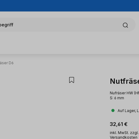
egriff
räser D6
Nutfräs
Nufräser HW (HM
S: 6 mm
Auf Lager, 
Regulärer Pr
32,61 €
inkl. MwSt. zzgl.
Versandkosten