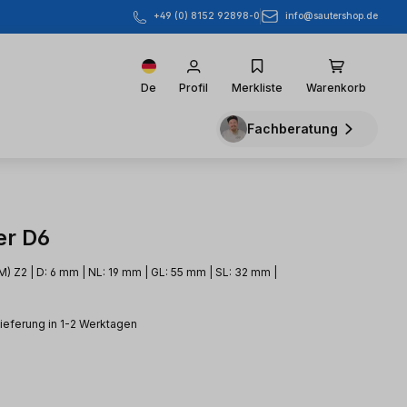
info@sautershop.de
+49 (0) 8152 92898-0
De
Profil
Merkliste
Warenkorb
Fachberatung
er D6
) Z2 | D: 6 mm | NL: 19 mm | GL: 55 mm | SL: 32 mm |
Lieferung in 1-2 Werktagen
eis: