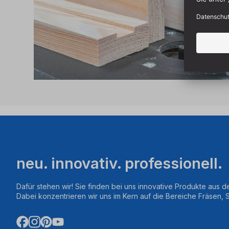
neu. innovativ. professionell.
Dafür stehen wir! Sie finden bei uns innovative Produkte aus d
Dabei konzentrieren wir uns im Kern auf die Bereiche Fräsen,