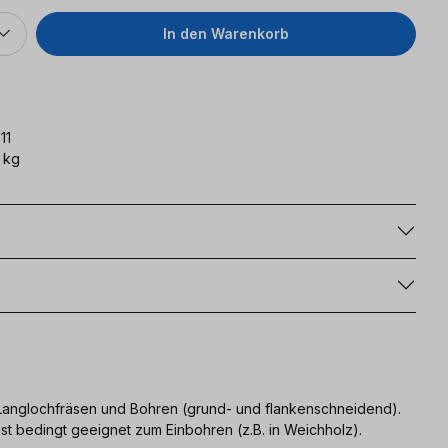
In den Warenkorb
11
 kg
g
 Langlochfräsen und Bohren (grund- und flankenschneidend).
 ist bedingt geeignet zum Einbohren (z.B. in Weichholz).