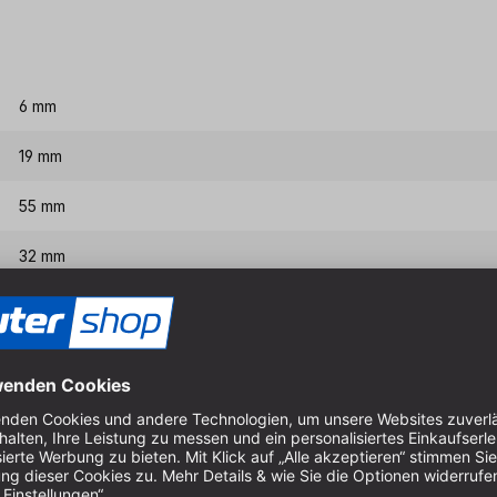
6 mm
19 mm
55 mm
32 mm
6 mm
Eigenschaften & Vort
Hartmetall (HM) aus freud e
Perma-Shield
für höherer 