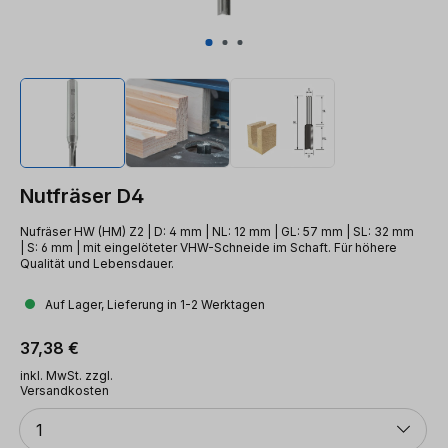
Nutfräser D4
Nufräser HW (HM) Z2 | D: 4 mm | NL: 12 mm | GL: 57 mm | SL: 32 mm
| S: 6 mm | mit eingelöteter VHW-Schneide im Schaft. Für höhere
Qualität und Lebensdauer.
Auf Lager, Lieferung in 1-2 Werktagen
Regulärer Preis:
37,38 €
inkl. MwSt. zzgl.
Versandkosten
Anzahl
1