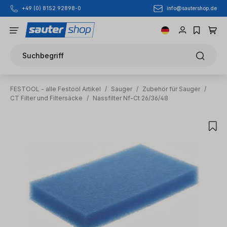
info@sautershop.de
+49 (0) 8152 92898-0
Zum Hauptinhalt springen
Suchbegriff
FESTOOL - alle Festool Artikel
/
Sauger
/
Zubehör für Sauger
/
CT Filter und Filtersäcke
/
Nassfilter Nf-Ct 26/36/48
Bildergalerie überspringen