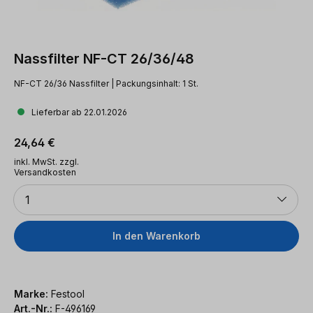
Nassfilter NF-CT 26/36/48
NF-CT 26/36 Nassfilter | Packungsinhalt: 1 St.
Lieferbar ab 22.01.2026
Regulärer Preis:
24,64 €
inkl. MwSt. zzgl.
Versandkosten
Anzahl
1
In den Warenkorb
Marke:
Festool
Art.-Nr.:
F-496169