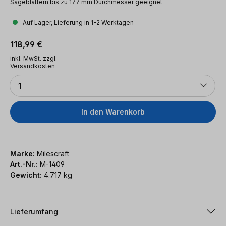
Sägeblättern bis zu 177 mm Durchmesser geeignet
Auf Lager, Lieferung in 1-2 Werktagen
Regulärer Preis:
118,99 €
inkl. MwSt. zzgl.
Versandkosten
Anzahl
1
In den Warenkorb
Marke:
Milescraft
Art.-Nr.:
M-1409
Gewicht:
4.717 kg
Lieferumfang