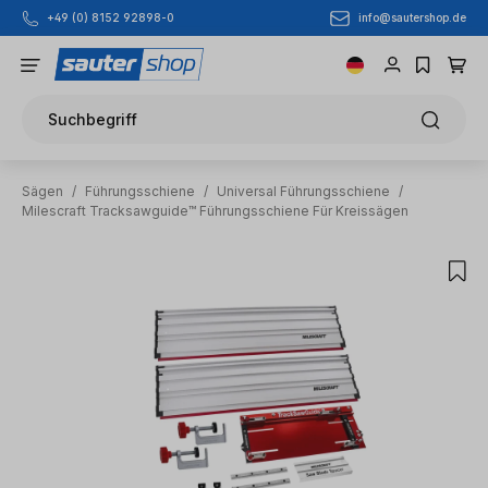
info@sautershop.de
+49 (0) 8152 92898-0
Zum Hauptinhalt springen
Suchbegriff
Sägen
/
Führungsschiene
/
Universal Führungsschiene
/
Milescraft Tracksawguide™ Führungsschiene Für Kreissägen
Bildergalerie überspringen