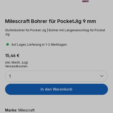
Milescraft Bohrer für PocketJig 9 mm
Stufenbohrer für Pocket Jig | Bohrer mit Längenanschlag für Pocket
Jig
Auf Lager, Lieferung in 1-2 Werktagen
Regulärer Preis:
15,46 €
inkl. MwSt. zzgl.
Versandkosten
Anzahl
1
In den Warenkorb
Marke:
Milescraft