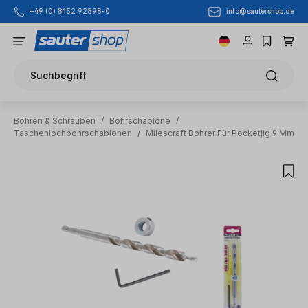
info@sautershop.de
+49 (0) 8152 92898-0
Zum Hauptinhalt springen
Suchbegriff
Bohren & Schrauben
/
Bohrschablone
/
Taschenlochbohrschablonen
/
Milescraft Bohrer Für Pocketjig 9 Mm
Bildergalerie überspringen