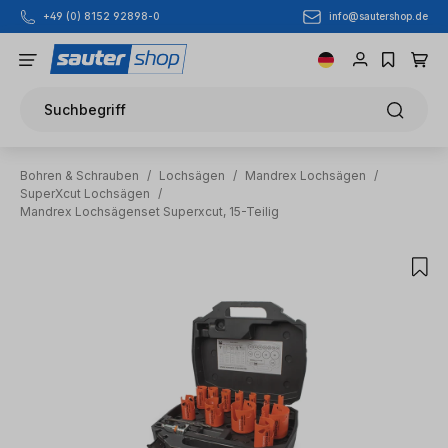
info@sautershop.de
+49 (0) 8152 92898-0
Zum Hauptinhalt springen
Suchbegriff
Bohren & Schrauben
/
Lochsägen
/
Mandrex Lochsägen
/
SuperXcut Lochsägen
/
Mandrex Lochsägenset Superxcut, 15-Teilig
Bildergalerie überspringen