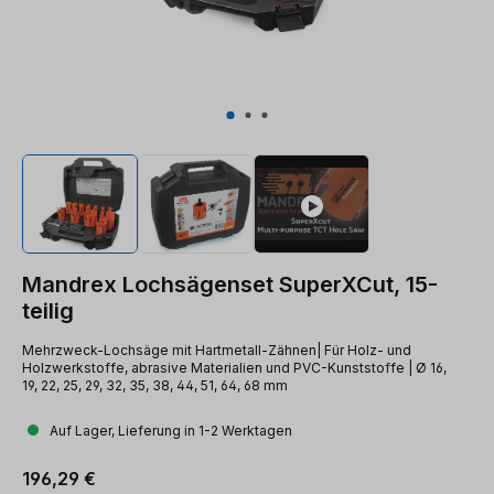
Mandrex Lochsägenset SuperXCut, 15-
teilig
Mehrzweck-Lochsäge mit Hartmetall-Zähnen| Für Holz- und
Holzwerkstoffe, abrasive Materialien und PVC-Kunststoffe | Ø 16,
19, 22, 25, 29, 32, 35, 38, 44, 51, 64, 68 mm
Auf Lager, Lieferung in 1-2 Werktagen
Regulärer Preis:
196,29 €