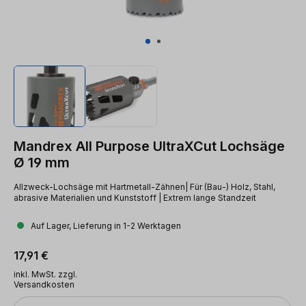
Mandrex All Purpose UltraXCut Lochsäge
Ø 19 mm
Allzweck-Lochsäge mit Hartmetall-Zähnen| Für (Bau-) Holz, Stahl,
abrasive Materialien und Kunststoff | Extrem lange Standzeit
Auf Lager, Lieferung in 1-2 Werktagen
Regulärer Preis:
17,91 €
inkl. MwSt. zzgl.
Versandkosten
Anzahl