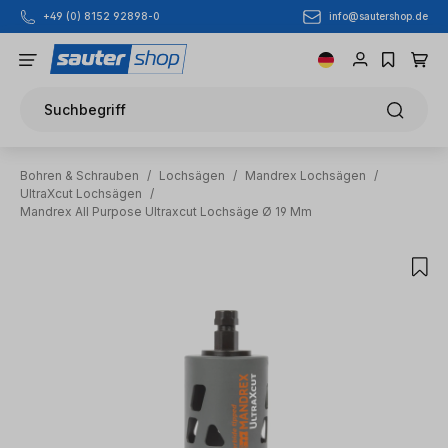
info@sautershop.de
+49 (0) 8152 92898-0
Zum Hauptinhalt springen
Suchbegriff
Bohren & Schrauben
/
Lochsägen
/
Mandrex Lochsägen
/
UltraXcut Lochsägen
/
Mandrex All Purpose Ultraxcut Lochsäge Ø 19 Mm
Bildergalerie überspringen