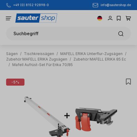
info@sautershop.de
+49 (0) 8152 92898-0
Zum Hauptinhalt springen
Suchbegriff
Sägen
/
Tischkreissägen
/
MAFELL ERIKA Unterflur-Zugsägen
/
Zubehör MAFELL ERIKA Zugsägen
/
Zubehör MAFELL ERIKA 85 Ec
/
Mafell Aufrüst-Set Für Erika 70/85
Bildergalerie überspringen
-5%