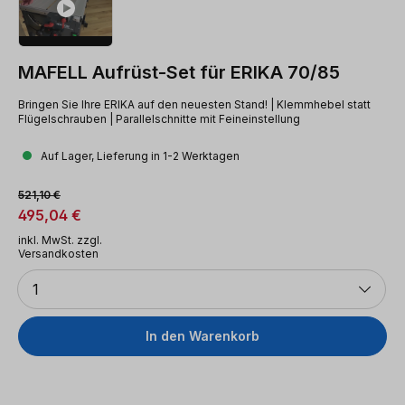
MAFELL Aufrüst-Set für ERIKA 70/85
Bringen Sie Ihre ERIKA auf den neuesten Stand! | Klemmhebel statt
Flügelschrauben | Parallelschnitte mit Feineinstellung
Auf Lager, Lieferung in 1-2 Werktagen
Verkaufspreis:
Regulärer Preis:
521,10 €
495,04 €
inkl. MwSt. zzgl.
Versandkosten
Anzahl
1
In den Warenkorb