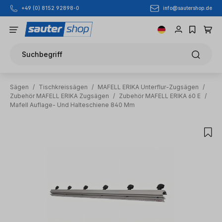
info@sautershop.de
+49 (0) 8152 92898-0
Zum Hauptinhalt springen
Suchbegriff
Sägen
/
Tischkreissägen
/
MAFELL ERIKA Unterflur-Zugsägen
/
Zubehör MAFELL ERIKA Zugsägen
/
Zubehör MAFELL ERIKA 60 E
/
Mafell Auflage- Und Halteschiene 840 Mm
Bildergalerie überspringen