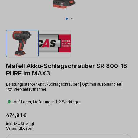
Mafell Akku-Schlagschrauber SR 800-18
PURE im MAX3
Leistungsstarker Akku-Schlagschrauber | Optimal ausbalanciert |
1/2" Vierkantaufnahme
Auf Lager, Lieferung in 1-2 Werktagen
Regulärer Preis:
474,81 €
inkl. MwSt. zzgl.
Versandkosten
Anzahl