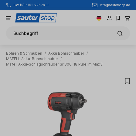
info@sautershop.de
+49 (0) 8152 92898-0
Zum Hauptinhalt springen
Suchbegriff
Bohren & Schrauben
/
Akku Bohrschrauber
/
MAFELL Akku-Bohrschrauber
/
Mafell Akku-Schlagschrauber Sr 800-18 Pure Im Max3
Bildergalerie überspringen