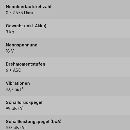
Nennleerlaufdrehzahl
0 - 2.575 U/min
Gewicht (inkl. Akku)
3 kg
Nennspannung
18 V
Drehmomentstufen
6 + ASC
Vibrationen
10,7 m/s²
Schalldruckpegel
99 dB (A)
Schallleistungspegel (LwA)
107 dB (A)