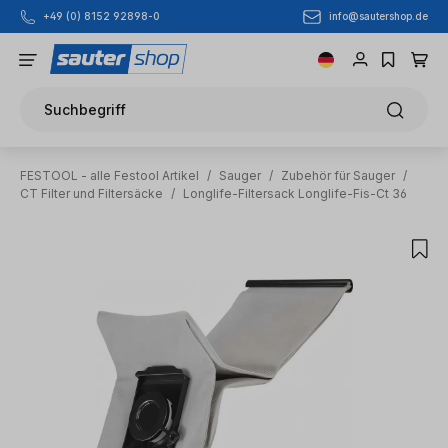
info@sautershop.de
+49 (0) 8152 92898-0
Zum Hauptinhalt springen
Suchbegriff
FESTOOL - alle Festool Artikel
/
Sauger
/
Zubehör für Sauger
/
CT Filter und Filtersäcke
/
Longlife-Filtersack Longlife-Fis-Ct 36
Bildergalerie überspringen