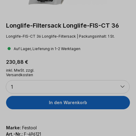
Longlife-Filtersack Longlife-FIS-CT 36
Longlife-FIS-CT 36 Longlife-Filtersack | Packungsinhalt: 1 St.
Auf Lager, Lieferung in 1-2 Werktagen
Regulärer Preis:
230,88 €
inkl. MwSt. zzgl.
Versandkosten
Anzahl
1
In den Warenkorb
Marke:
Festool
Art.-Nr.:
F-496121