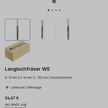
Langlochfräser WS
D: 12 mm | S: 16 mm | L: 150 mm | rechtsdrehend
Lieferzeit 2 Werktage
Regulärer Preis:
24,67 €
inkl. MwSt. zzgl.