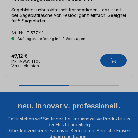
Sägeblätter unbüroktratisch transportieren - das ist mit
der Sägeblatttasche von Festool ganz einfach. Geeignet
für 5 Sägeblätter.
Art.-Nr.:
F-577219
Auf Lager, Lieferung in 1-2 Werktagen
49,12 €
inkl. MwSt. zzgl.
Versandkosten
neu. innovativ. professionell.
Dafür stehen wir! Sie finden bei uns innovative Produkte aus
der Holzbearbeitung.
Dabei konzentrieren wir uns im Kern auf die Bereiche Fräsen,
Sägen und Bohren.