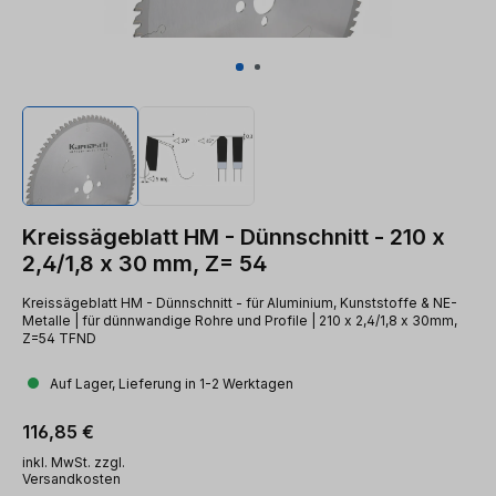
Kreissägeblatt HM - Dünnschnitt - 210 x
2,4/1,8 x 30 mm, Z= 54
Kreissägeblatt HM - Dünnschnitt - für Aluminium, Kunststoffe & NE-
Metalle | für dünnwandige Rohre und Profile | 210 x 2,4/1,8 x 30mm,
Z=54 TFND
Auf Lager, Lieferung in 1-2 Werktagen
Regulärer Preis:
116,85 €
inkl. MwSt. zzgl.
Versandkosten