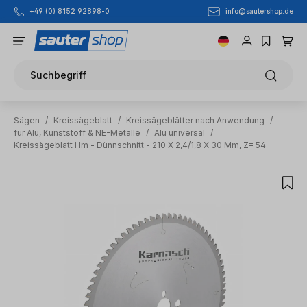
info@sautershop.de
+49 (0) 8152 92898-0
Zum Hauptinhalt springen
Suchbegriff
Sägen
/
Kreissägeblatt
/
Kreissägeblätter nach Anwendung
/
für Alu, Kunststoff & NE-Metalle
/
Alu universal
/
Kreissägeblatt Hm - Dünnschnitt - 210 X 2,4/1,8 X 30 Mm, Z= 54
Bildergalerie überspringen