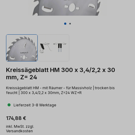
Kreissägeblatt HM 300 x 3,4/2,2 x 30
mm, Z= 24
Kreissägeblatt HM - mit Räumer - für Massivholz | trocken bis
feucht | 300 x 3,4/2,2 x 30mm, Z=24 WZ+R
Lieferzeit 3-8 Werktage
Regulärer Preis:
174,88 €
inkl. MwSt. zzgl.
Versandkosten