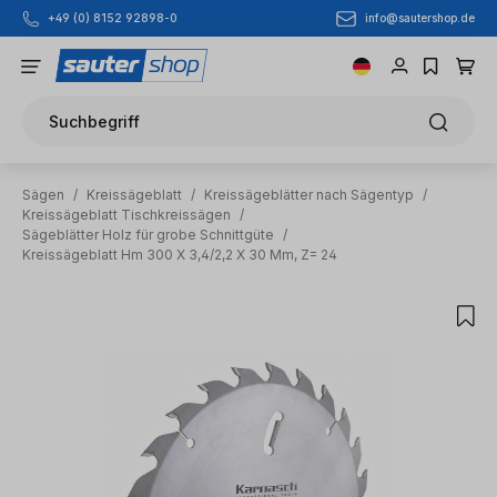
info@sautershop.de
+49 (0) 8152 92898-0
Zum Hauptinhalt springen
Suchbegriff
Sägen
/
Kreissägeblatt
/
Kreissägeblätter nach Sägentyp
/
Kreissägeblatt Tischkreissägen
/
Sägeblätter Holz für grobe Schnittgüte
/
Kreissägeblatt Hm 300 X 3,4/2,2 X 30 Mm, Z= 24
Bildergalerie überspringen