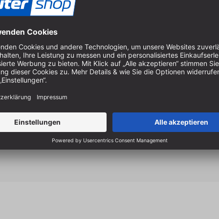
Spezielle HM-Zähne, abges
Perfekter Anschliff, gering
garantieren exzellente Schni
Absolut präzise, geräuschar
Gehonte Bohrungen.
Hochwertige Mehrfach-Lötun
Wir empfehlen den Kauf ei
Sägeblätter.
Zudem sollte 
etwa
T-TRENDIWAX Gleitmi
die Standzeit erheblich.