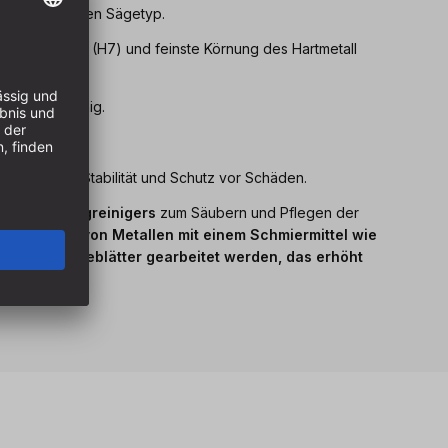
timmt auf jeden Sägetyp.
ste Toleranzen (H7) und feinste Körnung des Hartmetall
ttqualität.
m und laufruhig.
g für mehr Stabilität und Schutz vor Schäden.
nes
Werkzeugreinigers
zum Säubern und Pflegen der
beim Sägen von Metallen mit einem Schmiermittel wie
ttel für Sägeblätter
gearbeitet werden, das erhöht