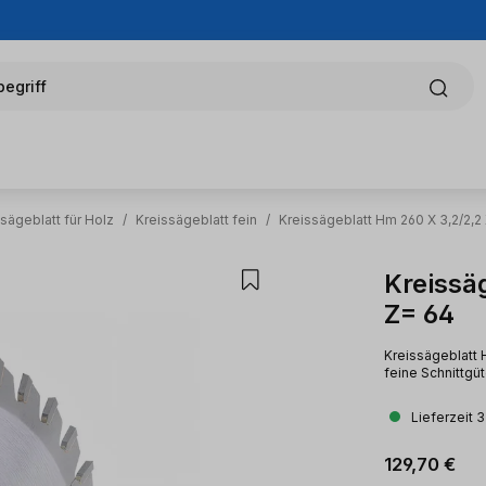
egriff
sägeblatt für Holz
/
Kreissägeblatt fein
/
Kreissägeblatt Hm 260 X 3,2/2,2
Kreissä
Z= 64
Kreissägeblatt H
feine Schnittgü
Lieferzeit 
Regulärer Pr
129,70 €