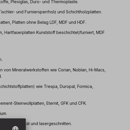
toffe, Plexiglas, Duro- und Thermoplaste.
Tischler- und Furniersperrholz und Schichtholzplatten.
latten, Platten ohne Belag LDF, MDF und HDF.
, Hartfaserplatten Kunststoff beschichtet/furniert, MDF
n.
 von Mineralwerkstoffen wie Corian, Noblan, Hi-Macs,
.
chichtstoffplatten) wie Trespa, Duropal, Formica,
ement-Steinwollplatten, Eternit, GFK und CFK.
ium.
er Stahlqualität und lasergeschnitten.