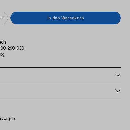
In den Warenkorb
sch
1400-260-030
 kg
g
issägen.