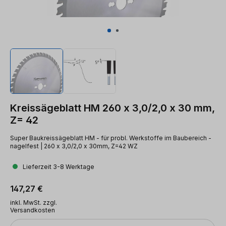
Kreissägeblatt HM 260 x 3,0/2,0 x 30 mm,
Z= 42
Super Baukreissägeblatt HM - für probl. Werkstoffe im Baubereich -
nagelfest | 260 x 3,0/2,0 x 30mm, Z=42 WZ
Lieferzeit 3-8 Werktage
Regulärer Preis:
147,27 €
inkl. MwSt. zzgl.
Versandkosten
Anzahl