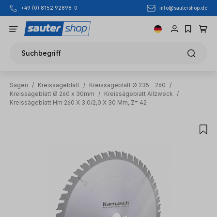
info@sautershop.de
+49 (0) 8152 92898-0
Zum Hauptinhalt springen
Suchbegriff
Sägen
/
Kreissägeblatt
/
Kreissägeblatt Ø 235 - 260
/
Kreissägeblatt Ø 260 x 30mm
/
Kreissägeblatt Allzweck
/
Kreissägeblatt Hm 260 X 3,0/2,0 X 30 Mm, Z= 42
Bildergalerie überspringen