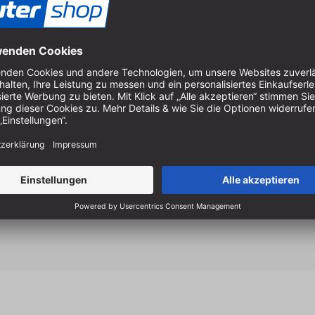
Geräuschentwicklungen.
Die spezielle Hartlötverbin
zwischen zwei Schichten Sil
Einschlägen gewährleistet.
Höchste Präzision bei der H
ringförmige Abdruck im St
Eingelaserte Dehnungsschli
Stammblatt aus ausgewähltem
Ideal zur Bearbeitung von 
Tischkreissägen.
Universalblatt. Gut geeign