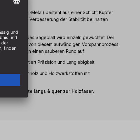
dung (Freud Tri-Metal) besteht aus einer Schicht Kupfer
ber, was eine Verbesserung der Stabilität bei harten
erstellung: jedes Sägeblatt wird einzeln gewuchtet. Der
ammblatt zeugt von diesem aufwändigen Vorspannprozess.
tze garantieren einen sauberen Rundlauf.
 Stahl garantiert Präzision und Langlebigkeit.
Hartholz, Weichholz und Holzwerkstoffen mit
et für Schnitte längs & quer zur Holzfaser.