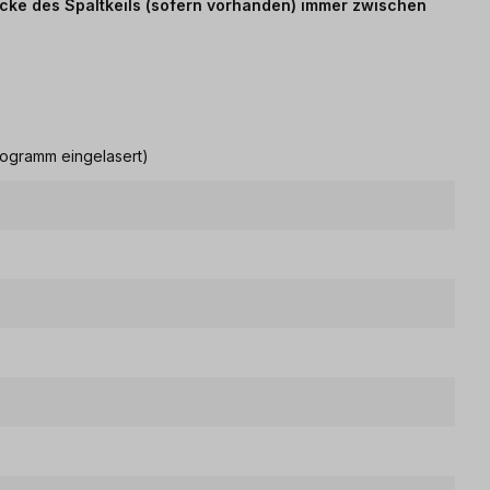
Dicke des Spaltkeils (sofern vorhanden) immer zwischen
togramm eingelasert)