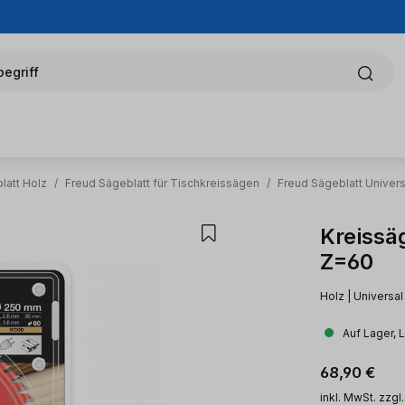
egriff
latt Holz
/
Freud Sägeblatt für Tischkreissägen
/
Freud Sägeblatt Univers
Kreissä
Z=60
Holz | Universa
Auf Lager, 
Regulärer Pr
68,90 €
inkl. MwSt. zzgl.