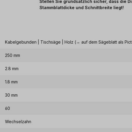
Stellen Sie grundsätzlich sicher, dass die 
Stammblattdicke und Schnittbreite liegt!
Kabelgebunden | Tischsäge | Holz (→ auf dem Sägeblatt als Pic
250 mm
2.8 mm
1.8 mm
30 mm
60
Wechselzahn