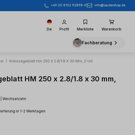
info@sautershop.de
+49 (0) 8152 92898-0
De
Profil
Merkliste
Warenkorb
Fachberatung
al
/
Kreissägeblatt Hm 250 X 2.8/1.8 X 30 Mm, Z=60
geblatt HM 250 x 2.8/1.8 x 30 mm,
l | Wechselzahn
Lieferung in 1-2 Werktagen
eis: