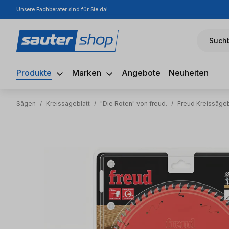
Unsere Fachberater sind für Sie da!
m Hauptinhalt springen
Zur Suche springen
Zur Hauptnavigation springen
Suchb
Produkte
Marken
Angebote
Neuheiten
Sägen
/
Kreissägeblatt
/
"Die Roten" von freud.
/
Freud Kreissägeb
Bildergalerie überspringen