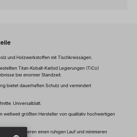
eile
Holz und Holzwerkstoffen mit Tischkreissägen.
estellten Titan-Kobalt-Karbid Legierungen (TiCo)
bnisse bei enormer Standzeit.
ng bietet dauerhaften Schutz und vermindert
nitte. Universalblatt.
 weltweit größten Hersteller von qualitativ hochwertigen
schlitze garantieren einen ruhigen Lauf und minimieren