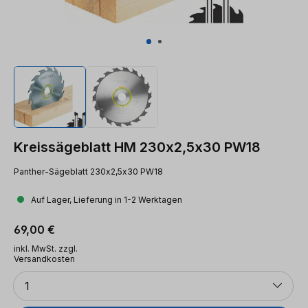
Kreissägeblatt HM 230x2,5x30 PW18
Panther-Sägeblatt 230x2,5x30 PW18
Auf Lager, Lieferung in 1-2 Werktagen
Regulärer Preis:
69,00 €
inkl. MwSt. zzgl.
Versandkosten
Anzahl
1