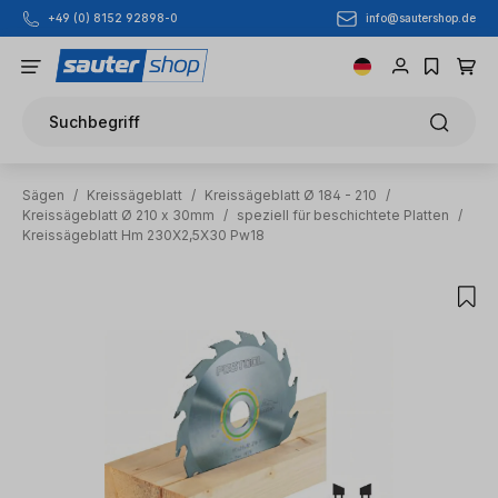
info@sautershop.de
+49 (0) 8152 92898-0
Zum Hauptinhalt springen
Suchbegriff
Sägen
/
Kreissägeblatt
/
Kreissägeblatt Ø 184 - 210
/
Kreissägeblatt Ø 210 x 30mm
/
speziell für beschichtete Platten
/
Kreissägeblatt Hm 230X2,5X30 Pw18
Bildergalerie überspringen