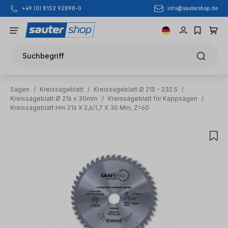
info@sautershop.de
+49 (0) 8152 92898-0
Zum Hauptinhalt springen
Suchbegriff
Sägen
/
Kreissägeblatt
/
Kreissägeblatt Ø 215 - 232.5
/
Kreissägeblatt Ø 216 x 30mm
/
Kreissägeblatt für Kappsägen
/
Kreissägeblatt Hm 216 X 2,6/1,7 X 30 Mm, Z=60
Bildergalerie überspringen