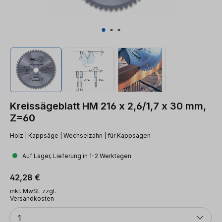
Kreissägeblatt HM 216 x 2,6/1,7 x 30 mm,
Z=60
Holz | Kappsäge | Wechselzahn | für Kappsägen
Auf Lager, Lieferung in 1-2 Werktagen
Regulärer Preis:
42,28 €
inkl. MwSt. zzgl.
Versandkosten
Anzahl
1