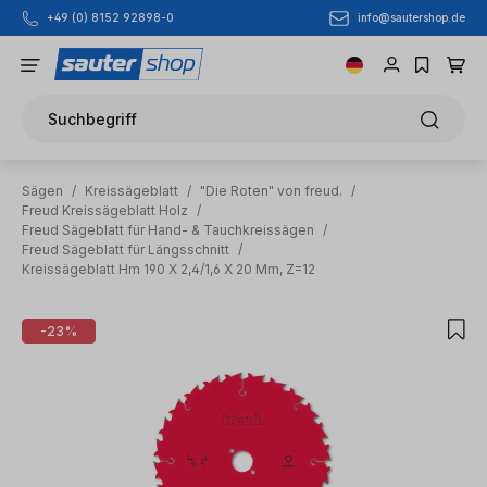
info@sautershop.de
+49 (0) 8152 92898-0
Zum Hauptinhalt springen
Suchbegriff
Sägen
/
Kreissägeblatt
/
"Die Roten" von freud.
/
Freud Kreissägeblatt Holz
/
Freud Sägeblatt für Hand- & Tauchkreissägen
/
Freud Sägeblatt für Längsschnitt
/
Kreissägeblatt Hm 190 X 2,4/1,6 X 20 Mm, Z=12
Bildergalerie überspringen
-23%