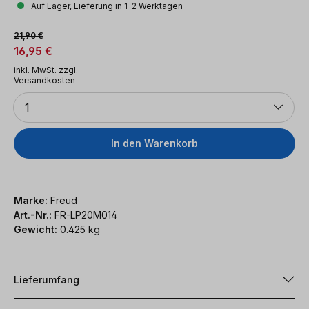
Auf Lager, Lieferung in 1-2 Werktagen
Verkaufspreis:
Regulärer Preis:
21,90 €
16,95 €
inkl. MwSt. zzgl.
Versandkosten
Anzahl
1
In den Warenkorb
Marke:
Freud
Art.-Nr.:
FR-LP20M014
Gewicht:
0.425 kg
Lieferumfang